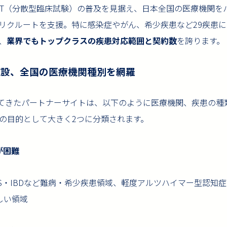
からDCT（分散型臨床試験）の普及を見据え、日本全国の医療機関
リクルートを支援。特に感染症やがん、希少疾患など29疾患
、
業界でもトップクラスの疾患対応範囲と契約数
を誇ります。
7施設、全国の医療機関種別を網羅
連携してきたパートナーサイトは、以下のように医療機関、疾患の
の目的として大きく2つに分類されます。
が困難
LS・IBDなど難病・希少疾患領域、軽度アルツハイマー型認知
しい領域