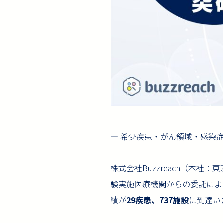
― 希少疾患・がん領域・感染症
株式会社Buzzreach（本
験実施医療機関からの委託によ
績が
29疾患、737施設
に到達い