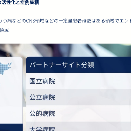
の活性化と症例集積
、うつ病などのCNS領域などの一定量患者母数はある領域でエ
領域