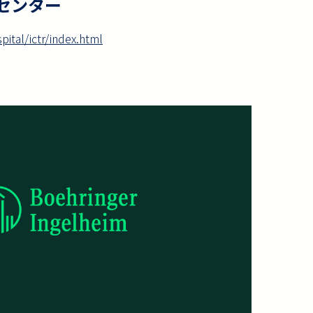
センター
ital/ictr/index.html