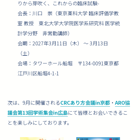
りから芽吹く、これからの臨床試験-
会長：川口 崇（東京薬科大学 臨床評価学教
室 教授 東北大学大学院医学系研究科 医学統
計学分野 非常勤講師）
会期：2027年3月11日（木） ～ 3月13日
（土）
会場：タワーホール船堀 〒134-0091東京都
江戸川区船堀4-1-1
次は、9月に開催される
CRCあり方会議in京都
・
ARO協
議会第13回学術集会in広島
にて皆様とお会いできるこ
とを楽しみにしております。