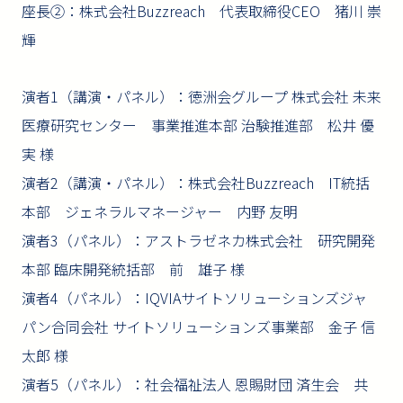
座長②：株式会社Buzzreach 代表取締役CEO 猪川 崇
輝
演者1（講演・パネル）：徳洲会グループ 株式会社 未来
医療研究センター 事業推進本部 治験推進部 松井 優
実 様
演者2（講演・パネル）：株式会社Buzzreach IT統括
本部 ジェネラルマネージャー 内野 友明
演者3（パネル）：アストラゼネカ株式会社 研究開発
本部 臨床開発統括部 前 雄子 様
演者4（パネル）：IQVIAサイトソリューションズジャ
パン合同会社 サイトソリューションズ事業部 金子 信
太郎 様
演者5（パネル）：社会福祉法人 恩賜財団 済生会 共