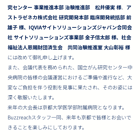
究センター 事業推進本部 治験推進部 松井優実 様
、
ア
ストラゼネカ株式会社 研究開発本部 臨床開発統括部 前
雄子 様、IQVIAサイトソリューションズジャパン合同会
社 サイトソリューションズ事業部 金子信太郎 様、社会
福祉法人恩賜財団済生会 共同治験推進室 大山彰裕 様
には改めて御礼申し上げます。
また、会議代表を務められた、国立がん研究センター中
央病院の皆様の会議運営におけるご準備や進行など、大
変なご負担を伴う役割を見事に果たされ、そのお姿には
深く敬服いたします。
来年の大会長は京都大学医学部附属病院となります。
Buzzreachスタッフ一同、来年も京都で皆様とお会いで
きることを楽しみにしております。